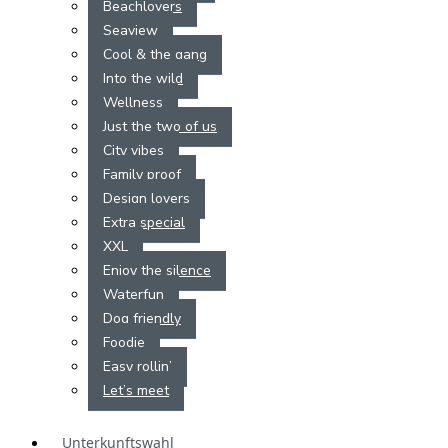
Beachlovers
Seaview
Cool & the gang
Into the wild
Wellness
Just the two of us
City vibes
Family proof
Design lovers
Extra special
XXL
Enjoy the silence
Waterfun
Dog friendly
Foodie
Easy rollin’
Let’s meet
Unterkunftswahl