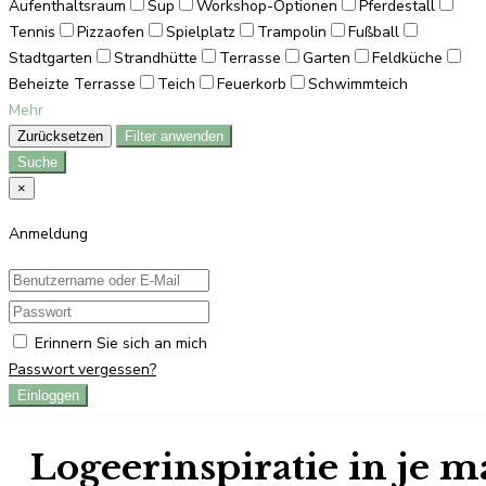
Aufenthaltsraum
Sup
Workshop-Optionen
Pferdestall
Tennis
Pizzaofen
Spielplatz
Trampolin
Fußball
Stadtgarten
Strandhütte
Terrasse
Garten
Feldküche
Beheizte Terrasse
Teich
Feuerkorb
Schwimmteich
Mehr
Zurücksetzen
Filter anwenden
Suche
×
Anmeldung
Erinnern Sie sich an mich
Passwort vergessen?
Einloggen
Sie haben noch kein Konto?
Registrieren
×