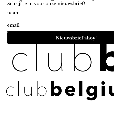
Register
Die Benutzerregistrierung ist auf dieser Website deaktiviert.
×
Passwort vergessen
Bitte geben Sie Ihren Benutzernamen oder Ihre E-Mail-Adresse ein.
Sie erhalten einen Link zum Erstellen eines neuen Passworts per
E-Mail.
Versand
Compare listings
Vergleichen Sie
Compare experiences