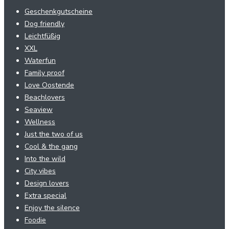
Geschenkgutscheine
Dog friendly
Leichtfüßig
XXL
Waterfun
Family proof
Love Oostende
Beachlovers
Seaview
Wellness
Just the two of us
Cool & the gang
Into the wild
City vibes
Design lovers
Extra special
Enjoy the silence
Foodie