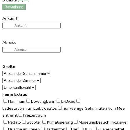
0
Gäste
Bewerbung
Ankunft
Abreise
Größe
Feine Extras
Hammam
Bowlingbahn
E-Bikes
Ladestation_für_Elektroautos
nur wenige Gehminuten vom Meer
entfernt
Freizeitraum
Pedalo
Scooter
Klimatisierung
Museumsbesuch inklusive
Dusche im Freien
Badminton
Bar
BBQ
? Lebensmittel