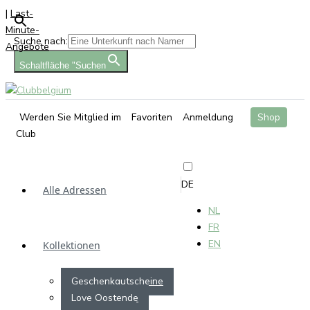
|
Last-
Minute-
Suche nach:
Angebote
Schaltfläche "Suchen
Werden Sie Mitglied im
Favoriten
Anmeldung
Shop
Club
DE
Alle Adressen
NL
FR
EN
Kollektionen
Geschenkgutscheine
Love Oostende