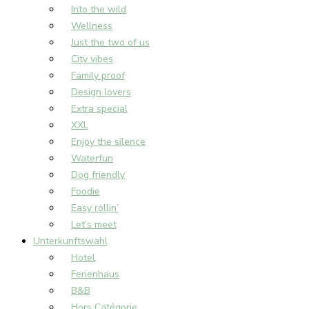
Into the wild
Wellness
Just the two of us
City vibes
Family proof
Design lovers
Extra special
XXL
Enjoy the silence
Waterfun
Dog friendly
Foodie
Easy rollin’
Let’s meet
Unterkunftswahl
Hotel
Ferienhaus
B&B
Hors Catégorie