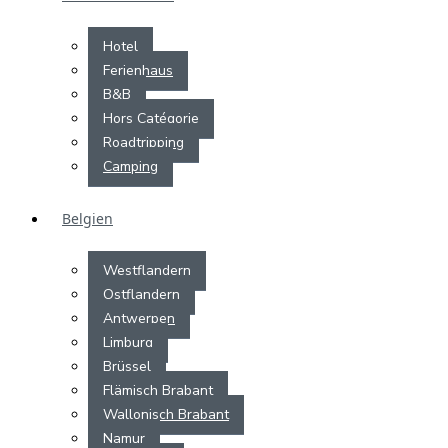
Hotel
Ferienhaus
B&B
Hors Catégorie
Roadtripping
Camping
Belgien
Westflandern
Ostflandern
Antwerpen
Limburg
Brüssel
Flämisch Brabant
Wallonisch Brabant
Namur