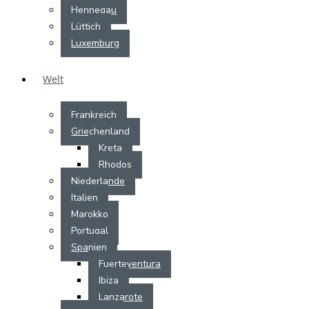
Hennegau
Lüttich
Luxemburg
Welt
Frankreich
Griechenland
Kreta
Rhodos
Niederlande
Italien
Marokko
Portugal
Spanien
Fuerteventura
Ibiza
Lanzarote