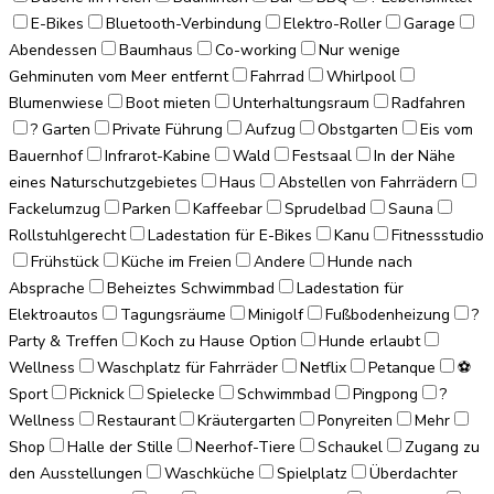
E-Bikes
Bluetooth-Verbindung
Elektro-Roller
Garage
Abendessen
Baumhaus
Co-working
Nur wenige
Gehminuten vom Meer entfernt
Fahrrad
Whirlpool
Blumenwiese
Boot mieten
Unterhaltungsraum
Radfahren
? Garten
Private Führung
Aufzug
Obstgarten
Eis vom
Bauernhof
Infrarot-Kabine
Wald
Festsaal
In der Nähe
eines Naturschutzgebietes
Haus
Abstellen von Fahrrädern
Fackelumzug
Parken
Kaffeebar
Sprudelbad
Sauna
Rollstuhlgerecht
Ladestation für E-Bikes
Kanu
Fitnessstudio
Frühstück
Küche im Freien
Andere
Hunde nach
Absprache
Beheiztes Schwimmbad
Ladestation für
Elektroautos
Tagungsräume
Minigolf
Fußbodenheizung
?
Party & Treffen
Koch zu Hause Option
Hunde erlaubt
Wellness
Waschplatz für Fahrräder
Netflix
Petanque
⚽
Sport
Picknick
Spielecke
Schwimmbad
Pingpong
?
Wellness
Restaurant
Kräutergarten
Ponyreiten
Mehr
Shop
Halle der Stille
Neerhof-Tiere
Schaukel
Zugang zu
den Ausstellungen
Waschküche
Spielplatz
Überdachter