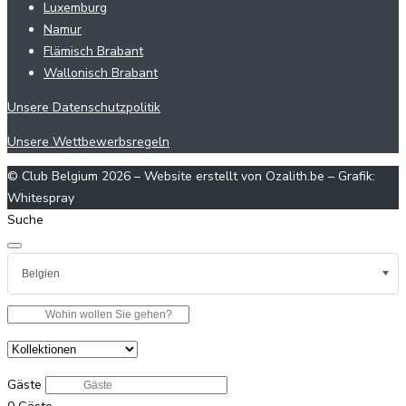
Luxemburg
Namur
Flämisch Brabant
Wallonisch Brabant
Unsere Datenschutzpolitik
Unsere Wettbewerbsregeln
© Club Belgium 2026 – Website erstellt von Ozalith.be – Grafik:
Whitespray
Suche
Gäste