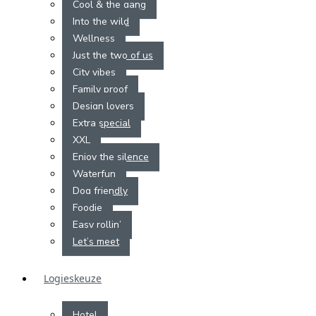
Cool & the gang
Into the wild
Wellness
Just the two of us
City vibes
Family proof
Design lovers
Extra special
XXL
Enjoy the silence
Waterfun
Dog friendly
Foodie
Easy rollin’
Let’s meet
Logieskeuze
Hotel