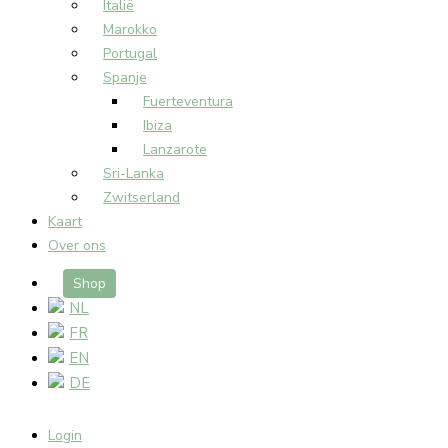
Italië
Marokko
Portugal
Spanje
Fuerteventura
Ibiza
Lanzarote
Sri-Lanka
Zwitserland
Kaart
Over ons
Shop
NL
FR
EN
DE
Login