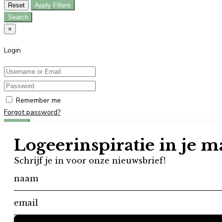
Reset
Apply Filters
Search
×
Login
Remember me
Forgot password?
Log In
Don't have an account?
Register
×
Register
User registration is disabled in this website.
×