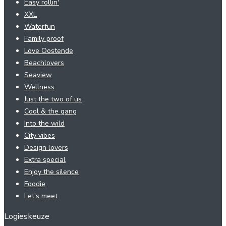
Easy rollin'
XXL
Waterfun
Family proof
Love Oostende
Beachlovers
Seaview
Wellness
Just the two of us
Cool & the gang
Into the wild
City vibes
Design lovers
Extra special
Enjoy the silence
Foodie
Let's meet
Logieskeuze