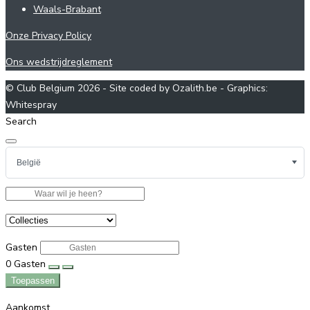
Waals-Brabant
Onze Privacy Policy
Ons wedstrijdreglement
© Club Belgium 2026 - Site coded by Ozalith.be - Graphics:
Whitespray
Search
Gasten
0
Gasten
Toepassen
Aankomst