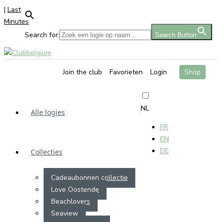
|
Last
Minutes
Search for:
Search Button
Join the club
Favorieten
Login
Shop
NL
Alle logies
FR
EN
DE
Collecties
Cadeaubonnen collectie
Love Oostende
Beachlovers
Seaview