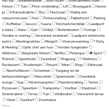
Hot tub
Bloemenweide
Boot huren
Entertainment room
Fietsen
? Tuin
Privé-rondleiding
Lift
Boomgaard
Hoeve-
ijs
Infraroodcabine
Bos
Feestzaal
Vlakbij een
natuurreservaat
Huis
Fietsenstalling
Fakkeltocht
Parking
Koffiebar
Jacuzzi
Sauna
Rolstoelvriendelijk
Laadpunt
e-bikes
Kano
Gym
Ontbijt
Buitenkeuken
Overige
Honden in overleg
Verwarmd zwembad
Laadpunt elektrische
auto's
Meetingruimtes
Minigolf
Vloerverwarming
? Party
& Meeting
Optie chef aan huis
Honden toegelaten
Wellness
Wasplaats fietsen
Netflix
Petanque
⚽ Sport
Picknick
Speelhoek
Zwembad
Pingpong
? Wellness
Restaurant
Kruidentuin
Ponyrit
Meer
Shop
Stiltezaal
Neerhofdieren
Schommel
Toegang tot de
tentoonstellingen
Wasruimte
Speelweide
Overdekte
lounge
Sup
Workshopopties
Paardenstalling
Tennis
Pizzaoven
Speeltuin
Trampoline
Voetbal
Stadstuin
Strandcabine
Terras
Tuin
Veldkeuken
Verwarmd terras
Vijver
Vuurkorf
Zwemvijver
More