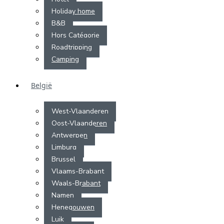
Holiday home
B&B
Hors Catégorie
Roadtripping
Camping
België
West-Vlaanderen
Oost-Vlaanderen
Antwerpen
Limburg
Brussel
Vlaams-Brabant
Waals-Brabant
Namen
Henegouwen
Luik