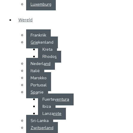
Luxemburg
Wereld
Frankrijk
Griekenland
Kreta
Rhodos
Nederland
Italië
Marokko
Portugal
Spanje
Fuerteventura
Ibiza
Lanzarote
Sri-Lanka
Zwitserland