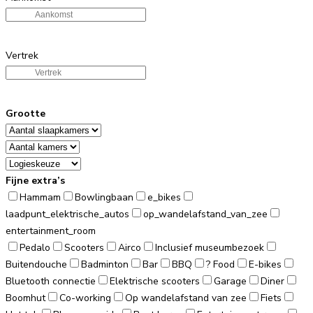
Vertrek
Grootte
Fijne extra’s
Hammam
Bowlingbaan
e_bikes
laadpunt_elektrische_autos
op_wandelafstand_van_zee
entertainment_room
Pedalo
Scooters
Airco
Inclusief museumbezoek
Buitendouche
Badminton
Bar
BBQ
? Food
E-bikes
Bluetooth connectie
Elektrische scooters
Garage
Diner
Boomhut
Co-working
Op wandelafstand van zee
Fiets