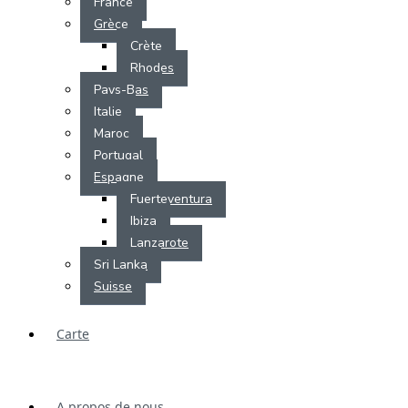
France
Grèce
Crète
Rhodes
Pays-Bas
Italie
Maroc
Portugal
Espagne
Fuerteventura
Ibiza
Lanzarote
Sri Lanka
Suisse
Carte
A propos de nous