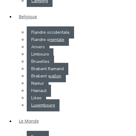
Camping
Belgique
Flandre occidentale
Flandre orientale
Anvers
Limbourg
Bruxelles
Brabant flamand
Brabant wallon
Namur
Hainaut
Liège
Luxembourg
Le Monde