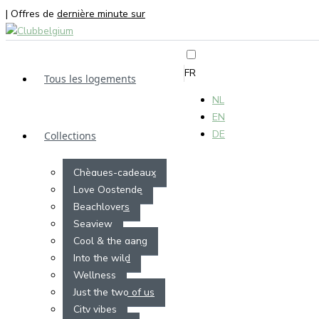
| Offres de
dernière minute sur
FR
Tous les logements
NL
EN
DE
Collections
Chèques-cadeaux
Love Oostende
Beachlovers
Seaview
Cool & the gang
Into the wild
Wellness
Just the two of us
City vibes