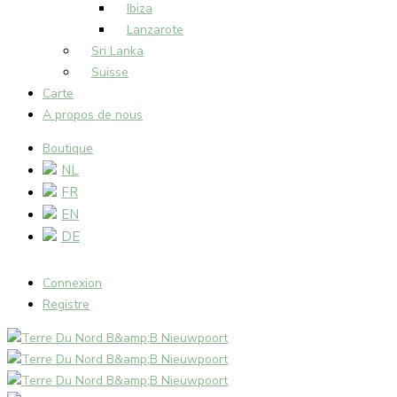
Ibiza
Lanzarote
Sri Lanka
Suisse
Carte
A propos de nous
Boutique
NL
FR
EN
DE
Connexion
Registre