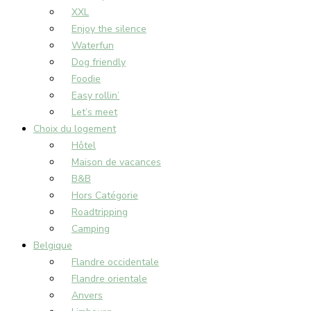
XXL
Enjoy the silence
Waterfun
Dog friendly
Foodie
Easy rollin’
Let’s meet
Choix du logement
Hôtel
Maison de vacances
B&B
Hors Catégorie
Roadtripping
Camping
Belgique
Flandre occidentale
Flandre orientale
Anvers