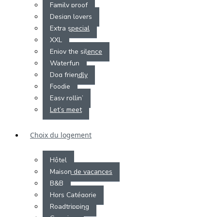
Family proof
Design lovers
Extra special
XXL
Enjoy the silence
Waterfun
Dog friendly
Foodie
Easy rollin’
Let’s meet
Choix du logement
Hôtel
Maison de vacances
B&B
Hors Catégorie
Roadtripping