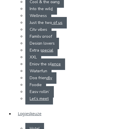
Cool & the gang
Into the wild
Wellness
Just the two of us
City vibes
Family proof
Design lovers
Extra special
XXL
Enjoy the silence
Waterfun
Dog friendly
Foodie
Easy rollin’
Let’s meet
Logieskeuze
Hotel