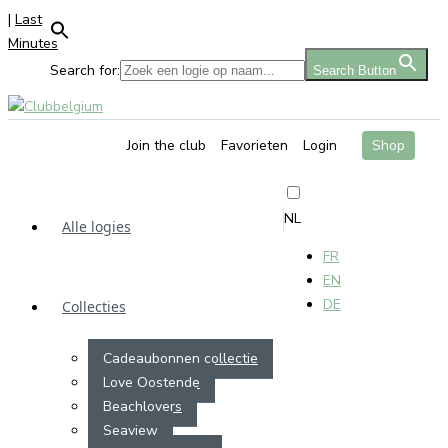
|
Last
Minutes
Search for:
Search Button
Join the club
Favorieten
Login
Shop
NL
Alle logies
FR
EN
DE
Collecties
Cadeaubonnen collectie
Love Oostende
Beachlovers
Seaview