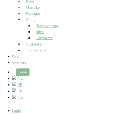
Italië
Marokko
Portugal
Spanje
Fuerteventura
Ibiza
Lanzarote
Sri-Lanka
Zwitserland
Kaart
Over ons
Shop
NL
FR
EN
DE
Login