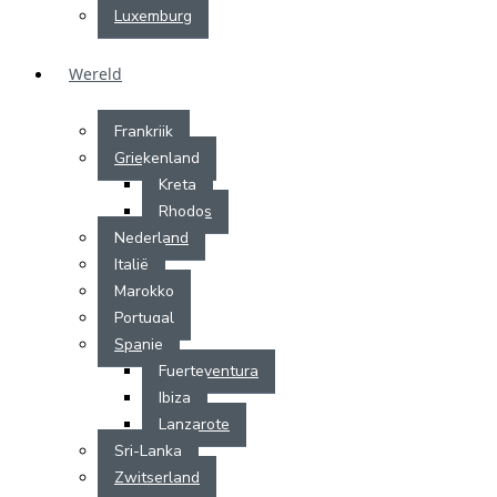
Luxemburg
Wereld
Frankrijk
Griekenland
Kreta
Rhodos
Nederland
Italië
Marokko
Portugal
Spanje
Fuerteventura
Ibiza
Lanzarote
Sri-Lanka
Zwitserland