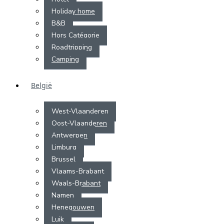
Holiday home
B&B
Hors Catégorie
Roadtripping
Camping
België
West-Vlaanderen
Oost-Vlaanderen
Antwerpen
Limburg
Brussel
Vlaams-Brabant
Waals-Brabant
Namen
Henegouwen
Luik