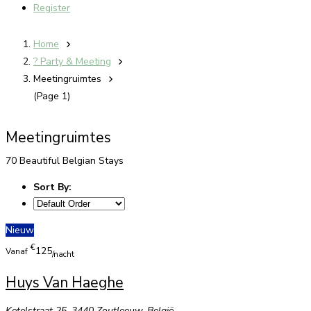
Register
Home
? Party & Meeting
Meetingruimtes
(Page 1)
Meetingruimtes
70 Beautiful Belgian Stays
Sort By:
Nieuw
€
125
Vanaf
/nacht
Huys Van Haeghe
Ketelstraat 25, 3440 Zoutleeuw, België