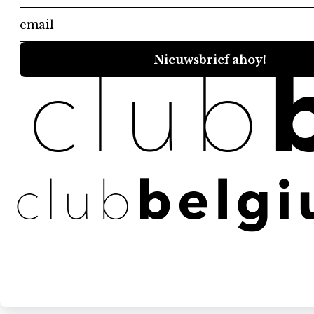
€
150
Vanaf
/nacht
Terre du Nord
Diksmuidse Weg 8, 8620 Nieuwpoort, België
4
Slaapkamers
12
Gasten
€
1.575
Vanaf
/nacht
Echo Lodge
Eekhofstraat 23, 8902 Ieper, België
8
Slaapkamers
32
Gasten