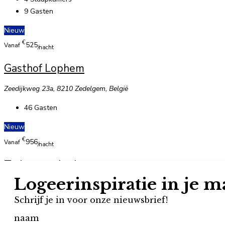
9
Gasten
Nieuw
€
525
Vanaf
/nacht
Gasthof Lophem
Zeedijkweg 23a, 8210 Zedelgem, België
46
Gasten
Nieuw
€
956
Vanaf
/nacht
Twinstone Lodge
Kattevennen 35, 3600 Genk, België
10
Slaapkamers
28
Gasten