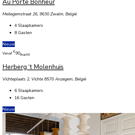
Au Porte Bonheur
Meilegemstraat 26, 9630 Zwalm, België
4
Slaapkamers
8
Gasten
Nieuw
€
90
Vanaf
/nacht
Herberg ‘t Molenhuis
Vichteplaats 2, Vichte 8570 Anzegem, België
6
Slaapkamers
16
Gasten
Nieuw